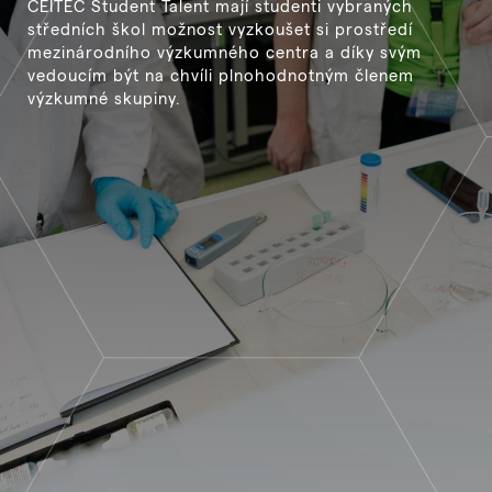
CEITEC Student Talent mají studenti vybraných
středních škol možnost vyzkoušet si prostředí
mezinárodního výzkumného centra a díky svým
vedoucím být na chvíli plnohodnotným členem
výzkumné skupiny. ​