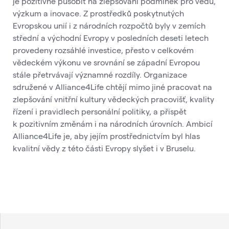
je pozitivně působit na zlepšování podmínek pro vědu,
výzkum a inovace. Z prostředků poskytnutých
Evropskou unií i z národních rozpočtů byly v zemích
střední a východní Evropy v posledních deseti letech
provedeny rozsáhlé investice, přesto v celkovém
vědeckém výkonu ve srovnání se západní Evropou
stále přetrvávají významné rozdíly. Organizace
sdružené v Alliance4Life chtějí mimo jiné pracovat na
zlepšování vnitřní kultury vědeckých pracovišť, kvality
řízení i pravidlech personální politiky, a přispět
k pozitivním změnám i na národních úrovních. Ambicí
Alliance4Life je, aby jejím prostřednictvím byl hlas
kvalitní vědy z této části Evropy slyšet i v Bruselu.