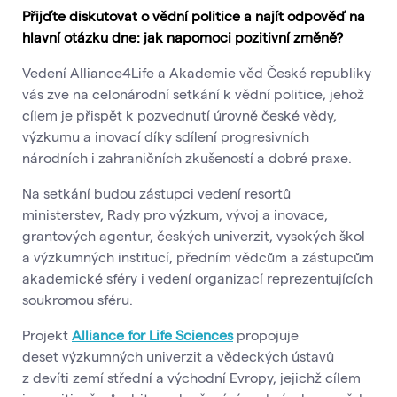
Přijďte diskutovat o vědní politice a najít odpověď na
hlavní otázku dne: jak napomoci pozitivní změně?
Vedení Alliance4Life a Akademie věd České republiky
vás zve na celonárodní setkání k vědní politice, jehož
cílem je přispět k pozvednutí úrovně české vědy,
výzkumu a inovací díky sdílení progresivních
národních i zahraničních zkušeností a dobré praxe.
Na setkání budou zástupci vedení resortů
ministerstev, Rady pro výzkum, vývoj a inovace,
grantových agentur, českých univerzit, vysokých škol
a výzkumných institucí, předním vědcům a zástupcům
akademické sféry i vedení organizací reprezentujících
soukromou sféru.
Projekt
Alliance for Life Sciences
propojuje
deset výzkumných univerzit a vědeckých ústavů
z devíti zemí střední a východní Evropy, jejichž cílem