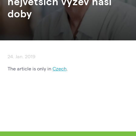
největších výzev naší
doby
24. Jan. 2019
The article is only in
Czech
.