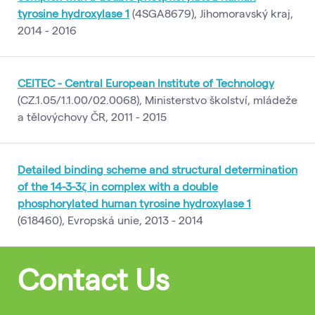
tyrosine hydroxylase 1
(4SGA8679), Jihomoravský kraj,
2014 - 2016
CEITEC - Central European Institute of Technology
(CZ.1.05/1.1.00/02.0068), Ministerstvo školství, mládeže
a tělovýchovy ČR, 2011 - 2015
Detailed binding scheme and structural determination
of the 14-3-3ζ in complex with a double
phosphorylated human tyrosine hydroxylase 1
(618460), Evropská unie, 2013 - 2014
Contact Us