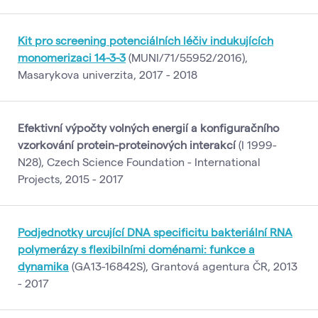
Kit pro screening potenciálních léčiv indukujících
monomerizaci 14-3-3
(MUNI/71/55952/2016),
Masarykova univerzita, 2017 - 2018
Efektivní výpočty volných energií a konfiguračního
vzorkování protein-proteinových interakcí
(I 1999-
N28), Czech Science Foundation - International
Projects, 2015 - 2017
Podjednotky urcující DNA specificitu bakteriální RNA
polymerázy s flexibilními doménami: funkce a
dynamika
(GA13-16842S), Grantová agentura ČR, 2013
- 2017