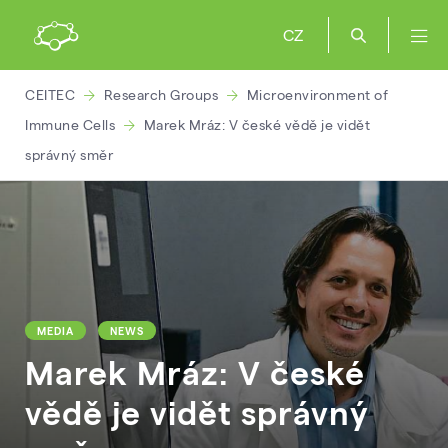
CZ
CEITEC
Research Groups
Microenvironment of
Immune Cells
Marek Mráz: V české vědě je vidět
správný směr
MEDIA
NEWS
Marek Mráz: V české
vědě je vidět správný