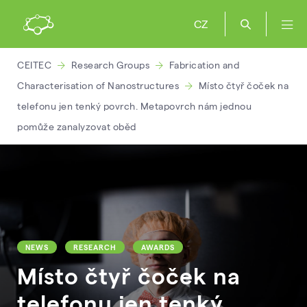
CZ
CEITEC
Research Groups
Fabrication and
Characterisation of Nanostructures
Místo čtyř čoček na
telefonu jen tenký povrch. Metapovrch nám jednou
pomůže zanalyzovat oběd
NEWS
RESEARCH
AWARDS
Místo čtyř čoček na
telefonu jen tenký