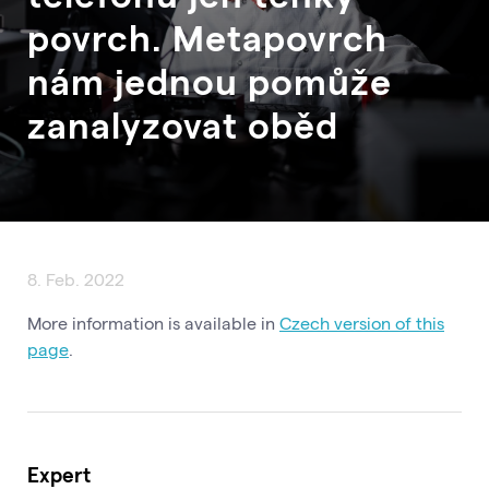
povrch. Metapovrch
nám jednou pomůže
zanalyzovat oběd
8. Feb. 2022
More information is available in
Czech version of this
page
.
Expert