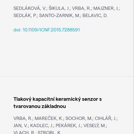
SEDLÁKOVÁ, V.; ŠIKULA, J.; VRBA, R.; MAJZNER, J.;
SEDLÁK, P.; SANTO-ZARNIK, M.; BELAVIC, D.
doi:
10.1109/ICNF.2015.7288591
5
Tlakový kapacitní keramický senzor s
tvarovanou základnou
VRBA, R.; MAREČEK, K.; SOCHOR, M.; CIHLÁŘ, J.;
JAN, V.; KADLEC, J.; PEKÁREK, J.; VESELÝ, M.;
VLACH, R.; STROBL, K.