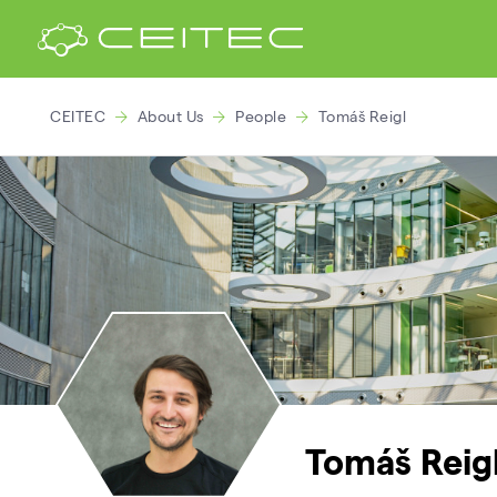
CEITEC
About Us
People
Tomáš Reigl
Tomáš Reig