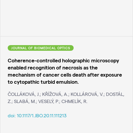
JOURNAL OF BIOMEDICAL OPTICS
Coherence-controlled holographic microscopy
enabled recognition of necrosis as the
mechanism of cancer cells death after exposure
to cytopathic turbid emulsion.
ČOLLÁKOVÁ, J.; KŘÍŽOVÁ, A.; KOLLÁROVÁ, V.; DOSTÁL,
Z.; SLABÁ, M.; VESELÝ, P.; CHMELÍK, R.
doi:
10.1117/1.JBO.20.11.111213