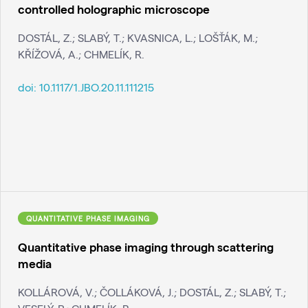
controlled holographic microscope
DOSTÁL, Z.; SLABÝ, T.; KVASNICA, L.; LOŠŤÁK, M.;
KŘÍŽOVÁ, A.; CHMELÍK, R.
doi:
10.1117/1.JBO.20.11.111215
QUANTITATIVE PHASE IMAGING
Quantitative phase imaging through scattering
media
KOLLÁROVÁ, V.; ČOLLÁKOVÁ, J.; DOSTÁL, Z.; SLABÝ, T.;