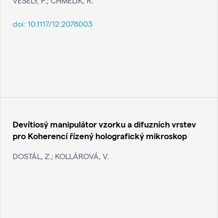
VESELÝ, P.; CHMELÍK, R.
doi:
10.1117/12.2078003
Devítiosý manipulátor vzorku a difuzních vrstev
pro Koherencí řízený holografický mikroskop
DOSTÁL, Z.; KOLLÁROVÁ, V.