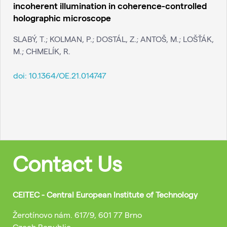
incoherent illumination in coherence-controlled
holographic microscope
SLABÝ, T.; KOLMAN, P.; DOSTÁL, Z.; ANTOŠ, M.; LOŠŤÁK,
M.; CHMELÍK, R.
doi:
10.1364/OE.21.014747
Contact Us
CEITEC - Central European Institute of Technology
Žerotínovo nám. 617/9, 601 77 Brno
Czech Republic