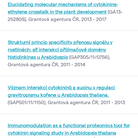
Elucidating molecular mechanisms of cytokinins-
ethylene crosstalk in the plant development
(GA13-
25280S), Grantová agentura ČR, 2013 - 2017
Strukturní princip specificity přenosu signálu v
rostlinách: síť interakcí příjímačové domény
histidinkinas u Arabidospis
(GAP305/11/0756),
Grantová agentura ČR, 2011 - 2014
Význam interakcí cytokininů a auxinu v regulaci
gravitropismu kořene u Arabidopsis thaliana.
(GAP501/11/1150), Grantová agentura ČR, 2011 - 2013
Immunomodulation as a functional proteomics tool for
cytokinin signaling study in Arabidopsis thaliana