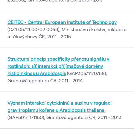
CEITEC - Central European Institute of Technology
(CZ.1.05/1.1.00/02.0068), Ministerstvo školství, mládeže
a tělovýchovy ČR, 2011 - 2015
Strukturní princip specificity přenosu signálu v
rostlinách: síť interakcí příjímačové domény
histidinkinas u Arabidospis
(GAP305/11/0756),
Grantová agentura ČR, 2011 - 2014
Význam interakcí cytokininů a auxinu v regulaci
gravitropismu kořene u Arabidopsis thaliana.
(GAP501/11/1150), Grantová agentura ČR, 2011 - 2013