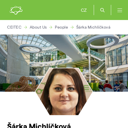
CZ
CEITEC
About Us
People
Šárka Michlíčková
Šárka Michlíčková